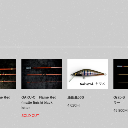
e Red
GAKU-C Flame Red
亜細亜50S
Grab-
(matte finish) black
ラー
4,620円
letter
49,800円
SOLD OUT