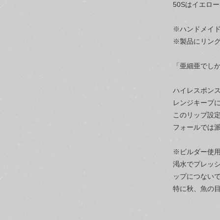
50Sはイエロ
※ハンドメイ
※製品にリン
「亜細亜でし
ハイレスポン
レンジキープ
このリップ設
フォールでは
※ビルダー使
渇水でプレッ
ップにつない
特に秋、魚の