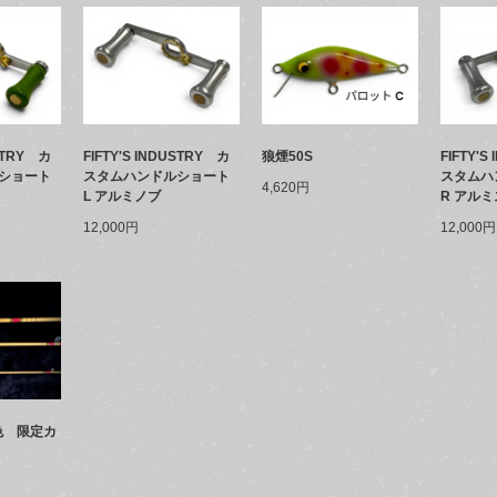
USTRY カ
FIFTY'S INDUSTRY カ
狼煙50S
FIFTY'
ショート
スタムハンドルショート
スタムハ
4,620円
L アルミノブ
R アル
12,000円
12,000円
子色 限定カ