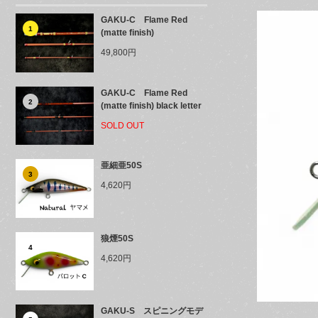
GAKU-C Flame Red
1
(matte finish)
49,800円
GAKU-C Flame Red
2
(matte finish) black letter
SOLD OUT
亜細亜50S
3
4,620円
狼煙50S
4
4,620円
GAKU-S スピニングモデ