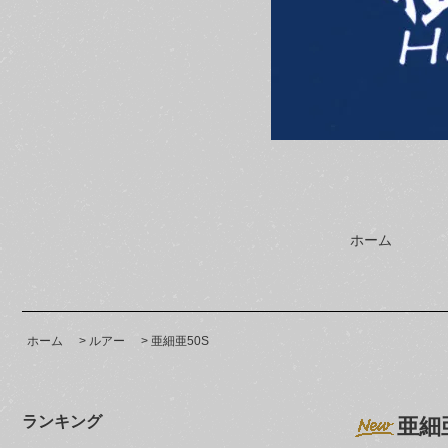
ホーム
ホーム
>
ルアー
>
亜細亜50S
ランキング
亜細