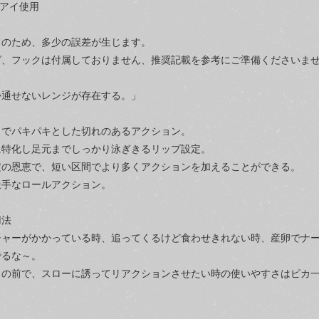
ーアイ使用
ドのため、多少の誤差が生じます。
グ、フックは付属しておりません、推奨記載を参考にご準備くださいま
か通せないレンジが存在する。」
スでパキパキとした切れのあるアクション。
に特化し足元までしっかり泳ぎきるリップ設定。
定の恩恵で、短い区間でより多くアクションを加えることができる。
派手なロールアクション。
用法
シャーがかかっている時、追ってくるけど食わせきれない時、産卵でナ
でるな～。
目の前で、スローに誘ってリアクションさせたい時の使いやすさはピカ